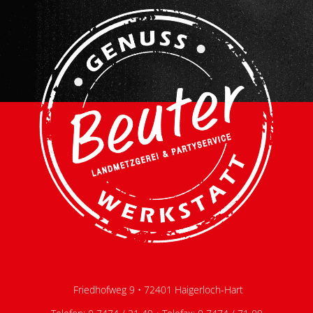
Friedhofweg 9 • 72401 Haigerloch-Hart